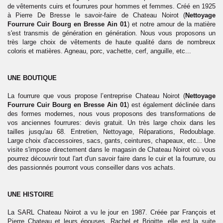
de vêtements cuirs et fourrures pour hommes et femmes. Créé en 1925
à Pierre De Bresse le savoir-faire de Chateau Noirot (
Nettoyage
Fourrure Cuir Bourg en Bresse Ain 01
) et notre amour de la matière
s'est transmis de génération en génération. Nous vous proposons un
très large choix de vêtements de haute qualité dans de nombreux
coloris et matières. Agneau, porc, vachette, cerf, anguille, etc...
UNE BOUTIQUE
La fourrure que vous propose l’entreprise Chateau Noirot (
Nettoyage
Fourrure Cuir Bourg en Bresse Ain 01
) est également déclinée dans
des formes modernes, nous vous proposons des transformations de
vos anciennes fourrures: devis gratuit. Un très large choix dans les
tailles jusqu'au 68. Entretien, Nettoyage, Réparations, Redoublage.
Large choix d'accessoires, sacs, gants, ceintures, chapeaux, etc... Une
visite s'impose directement dans le magasin de Chateau Noirot où vous
pourrez découvrir tout l'art d'un savoir faire dans le cuir et la fourrure, ou
des passionnés pourront vous conseiller dans vos achats.
UNE HISTOIRE
La SARL Chateau Noirot a vu le jour en 1987. Créée par François et
Pierre Chateau et leurs épouses, Rachel et Brigitte, elle est la suite