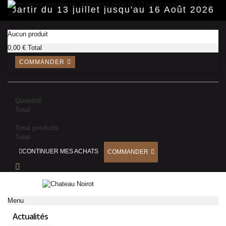
Panneau de gestion des cookies
 partir du 13 juillet jusqu'au 16 Août 2026.
PANIER
(vide)
Aucun produit
0,00 €
Total
COMMANDER
Produit ajouté au panier avec succès
Quantité
Total
Il y a 1 produit dans votre panier.
Total produits
Total
CONTINUER MES ACHATS
COMMANDER
CONNEXION
Menu
Actualités