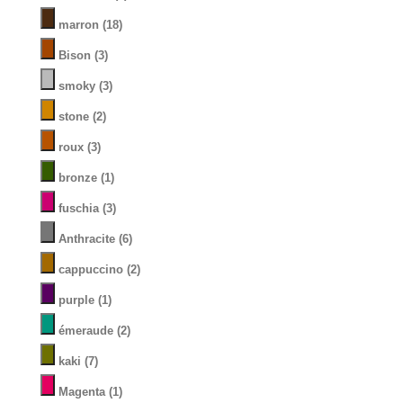
marron
(18)
Bison
(3)
smoky
(3)
stone
(2)
roux
(3)
bronze
(1)
fuschia
(3)
Anthracite
(6)
cappuccino
(2)
purple
(1)
émeraude
(2)
kaki
(7)
Magenta
(1)