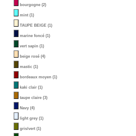
bourgogne
(2)
mint
(1)
TAUPE BEIGE
(1)
marine foncé
(1)
vert sapin
(1)
beige rosé
(4)
mastic
(1)
bordeaux moyen
(1)
kaki clair
(1)
taupe claire
(3)
Navy
(4)
light grey
(1)
gris/vert
(1)