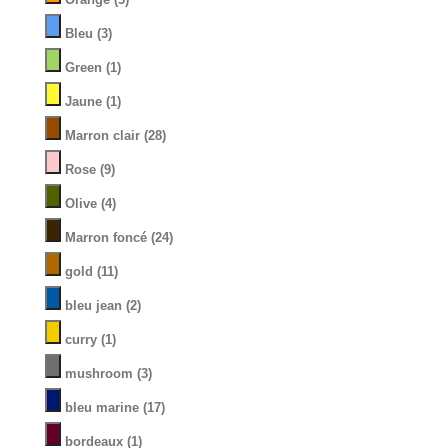
Bleu
(3)
Green
(1)
Jaune
(1)
Marron clair
(28)
Rose
(9)
Olive
(4)
Marron foncé
(24)
gold
(11)
bleu jean
(2)
curry
(1)
mushroom
(3)
bleu marine
(17)
bordeaux
(1)