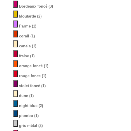
Bordeaux foncé
(3)
Moutarde
(2)
Parme
(1)
corail
(1)
canela
(1)
fraise
(1)
orange foncé
(1)
rouge fonce
(1)
violet foncé
(1)
dune
(1)
night blue
(2)
piombo
(1)
gris métal
(2)