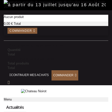
Panneau de gestion des cookies
in à partir du 13 juillet jusqu'au 16 Août 20
PANIER
(vide)
Aucun produit
0,00 €
Total
COMMANDER
Produit ajouté au panier avec succès
Quantité
Total
Il y a 1 produit dans votre panier.
Total produits
Total
CONTINUER MES ACHATS
COMMANDER
CONNEXION
Menu
Actualités