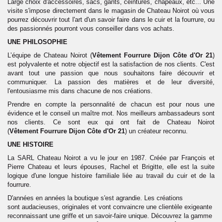
Large choix d'accessoires, sacs, gants, ceintures, chapeaux, etc... Une
visite s'impose directement dans le magasin de Chateau Noirot où vous
pourrez découvrir tout l'art d'un savoir faire dans le cuir et la fourrure, ou
des passionnés pourront vous conseiller dans vos achats.
UNE PHILOSOPHIE
L’équipe de Chateau Noirot (
Vêtement
Fourrure
Dijon Côte d'Or 21
)
est polyvalente et notre objectif est la satisfaction de nos clients. C'est
avant tout une passion que nous souhaitons faire découvrir et
communiquer. La passion des matières et de leur diversité,
l'entousiasme mis dans chacune de nos créations.
Prendre en compte la personnalité de chacun est pour nous une
évidence et le conseil un maître mot. Nos meilleurs ambassadeurs sont
nos clients. Ce sont eux qui ont fait de Chateau Noirot
(
Vêtement
Fourrure
Dijon Côte d'Or 21
) un créateur reconnu.
UNE HISTOIRE
La SARL Chateau Noirot a vu le jour en 1987. Créée par François et
Pierre Chateau et leurs épouses, Rachel et Brigitte, elle est la suite
logique d'une longue histoire familiale liée au travail du cuir et de la
fourrure.
D'années en années la boutique s'est agrandie. Les créations
sont audacieuses, originales et vont convaincre une clientèle exigeante
reconnaissant une griffe et un savoir-faire unique. Découvrez la gamme