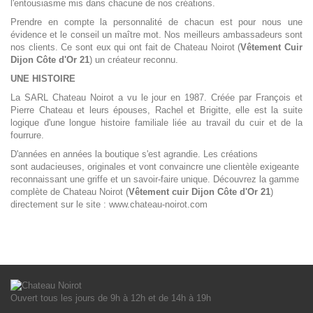
l'entousiasme mis dans chacune de nos créations.
Prendre en compte la personnalité de chacun est pour nous une
évidence et le conseil un maître mot. Nos meilleurs ambassadeurs sont
nos clients. Ce sont eux qui ont fait de Chateau Noirot (
Vêtement
Cuir
Dijon Côte d'Or 21
) un créateur reconnu.
UNE HISTOIRE
La SARL Chateau Noirot a vu le jour en 1987. Créée par François et
Pierre Chateau et leurs épouses, Rachel et Brigitte, elle est la suite
logique d'une longue histoire familiale liée au travail du cuir et de la
fourrure.
D'années en années la boutique s'est agrandie. Les créations
sont audacieuses, originales et vont convaincre une clientèle exigeante
reconnaissant une griffe et un savoir-faire unique. Découvrez la gamme
complète de Chateau Noirot (
Vêtement cuir
Dijon Côte d'Or 21
)
directement sur le site :
www.chateau-noirot.com
Ouvert tous les jours de 9h à 12h et de 14h à 19h