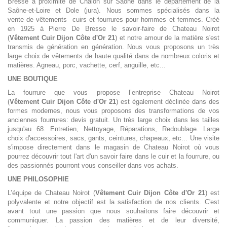
Bresse à proximité de Chalon sur Saône dans le département de la
Saône-et-Loire et Dole (jura). Nous sommes spécialisés dans la
vente
de vêtements cuirs et fourrures pour hommes et femmes. Créé
en 1925 à Pierre De Bresse le savoir-faire de Chateau Noirot
(
Vêtement
Cuir
Dijon Côte d'Or 21
) et notre amour de la matière s'est
transmis de génération en génération. Nous vous proposons un très
large choix de vêtements de haute qualité dans de nombreux coloris et
matières. Agneau, porc, vachette, cerf, anguille, etc...
UNE BOUTIQUE
La fourrure que vous propose l’entreprise Chateau Noirot
(
Vêtement
Cuir
Dijon Côte d'Or 21
) est également déclinée dans des
formes modernes, nous vous proposons des transformations de vos
anciennes fourrures: devis gratuit. Un très large choix dans les tailles
jusqu'au 68. Entretien, Nettoyage, Réparations, Redoublage. Large
choix d'accessoires, sacs, gants, ceintures, chapeaux, etc... Une visite
s'impose directement dans le magasin de Chateau Noirot où vous
pourrez découvrir tout l'art d'un savoir faire dans le cuir et la fourrure, ou
des passionnés pourront vous conseiller dans vos achats.
UNE PHILOSOPHIE
L’équipe de Chateau Noirot (
Vêtement
Cuir
Dijon Côte d'Or 21
) est
polyvalente et notre objectif est la satisfaction de nos clients. C'est
avant tout une passion que nous souhaitons faire découvrir et
communiquer. La passion des matières et de leur diversité,