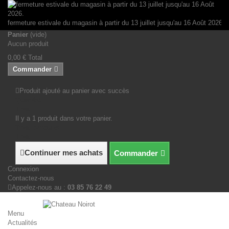
Panneau de gestion des cookies
fermeture estivale du magasin à partir du 13 juillet jusqu'au 16 Août 2026.
Panier
(vide)
Aucun produit
0,00 €
Total
Commander
Produit ajouté au panier avec succès
Quantité
Total
Il y a 1 produit dans votre panier.
Total produits
Total
Continuer mes achats
Commander
Connexion
Contactez-nous
Appelez-nous au :
03 85 76 22 49
Menu
Actualités