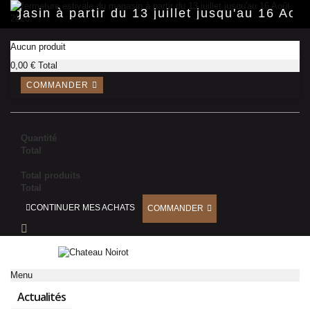
Panneau de gestion des cookies
 magasin à partir du 13 juillet jusqu'au 16 Ao
PANIER
(vide)
Aucun produit
0,00 €
Total
COMMANDER
Produit ajouté au panier avec succès
Quantité
Total
Il y a 1 produit dans votre panier.
Total produits
Total
CONTINUER MES ACHATS
COMMANDER
CONNEXION
Menu
Actualités