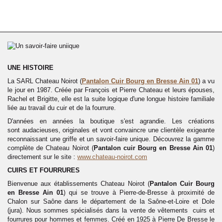
UNE HISTOIRE
La SARL Chateau Noirot (
Pantalon
Cuir
Bourg en Bresse Ain 01
) a vu
le jour en 1987. Créée par François et Pierre Chateau et leurs épouses,
Rachel et Brigitte, elle est la suite logique d'une longue histoire familiale
liée au travail du cuir et de la fourrure.
D'années en années la boutique s'est agrandie. Les créations
sont audacieuses, originales et vont convaincre une clientèle exigeante
reconnaissant une griffe et un savoir-faire unique. Découvrez la gamme
complète de Chateau Noirot (
Pantalon
cuir
Bourg en Bresse Ain 01
)
directement sur le site :
www.chateau-noirot.com
CUIRS ET FOURRURES
Bienvenue aux établissements Chateau Noirot (
Pantalon Cuir Bourg
en Bresse Ain 01
) qui se trouve à Pierre-de-Bresse à proximité de
Chalon sur Saône dans le département de la Saône-et-Loire et Dole
(jura). Nous sommes spécialisés dans la vente
de vêtements cuirs et
fourrures pour hommes et femmes. Créé en 1925 à Pierre De Bresse le