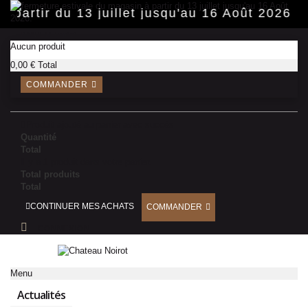
Panneau de gestion des cookies
 partir du 13 juillet jusqu'au 16 Août 2026.
PANIER
(vide)
Aucun produit
0,00 €
Total
COMMANDER
Produit ajouté au panier avec succès
Quantité
Total
Il y a 1 produit dans votre panier.
Total produits
Total
CONTINUER MES ACHATS
COMMANDER
CONNEXION
Menu
Actualités