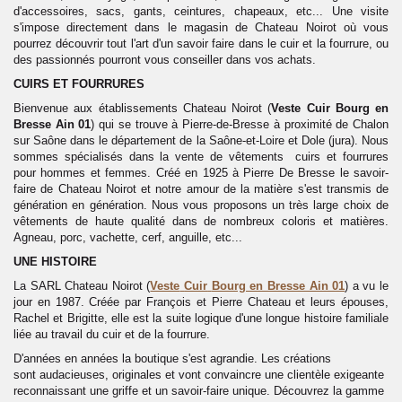
d'accessoires, sacs, gants, ceintures, chapeaux, etc... Une visite
s'impose directement dans le magasin de Chateau Noirot où vous
pourrez découvrir tout l'art d'un savoir faire dans le cuir et la fourrure, ou
des passionnés pourront vous conseiller dans vos achats.
CUIRS ET FOURRURES
Bienvenue aux établissements Chateau Noirot (
Veste Cuir Bourg en
Bresse Ain 01
) qui se trouve à Pierre-de-Bresse à proximité de Chalon
sur Saône dans le département de la Saône-et-Loire et Dole (jura). Nous
sommes spécialisés dans la vente
de vêtements cuirs et fourrures
pour hommes et femmes. Créé en 1925 à Pierre De Bresse le savoir-
faire de Chateau Noirot et notre amour de la matière s'est transmis de
génération en génération. Nous vous proposons un très large choix de
vêtements de haute qualité dans de nombreux coloris et matières.
Agneau, porc, vachette, cerf, anguille, etc...
UNE HISTOIRE
La SARL Chateau Noirot (
Veste
Cuir
Bourg en Bresse Ain 01
) a vu le
jour en 1987. Créée par François et Pierre Chateau et leurs épouses,
Rachel et Brigitte, elle est la suite logique d'une longue histoire familiale
liée au travail du cuir et de la fourrure.
D'années en années la boutique s'est agrandie. Les créations
sont audacieuses, originales et vont convaincre une clientèle exigeante
reconnaissant une griffe et un savoir-faire unique. Découvrez la gamme