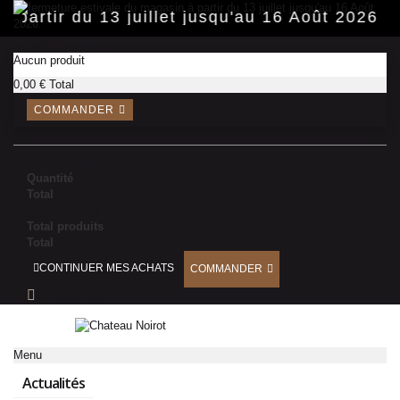
Panneau de gestion des cookies
 partir du 13 juillet jusqu'au 16 Août 2026.
PANIER
(vide)
Aucun produit
0,00 €
Total
COMMANDER
Produit ajouté au panier avec succès
Quantité
Total
Il y a 1 produit dans votre panier.
Total produits
Total
CONTINUER MES ACHATS
COMMANDER
CONNEXION
Menu
Actualités