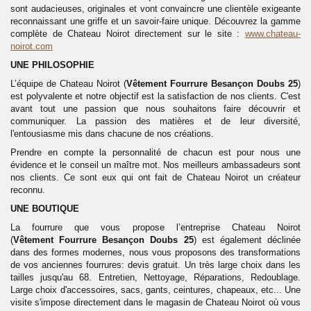
sont audacieuses, originales et vont convaincre une clientèle exigeante
reconnaissant une griffe et un savoir-faire unique. Découvrez la gamme
complète de Chateau Noirot directement sur le site :
www.chateau-
noirot.com
UNE PHILOSOPHIE
L’équipe de Chateau Noirot (
Vêtement
Fourrure
Besançon Doubs 25
)
est polyvalente et notre objectif est la satisfaction de nos clients. C'est
avant tout une passion que nous souhaitons faire découvrir et
communiquer. La passion des matières et de leur diversité,
l'entousiasme mis dans chacune de nos créations.
Prendre en compte la personnalité de chacun est pour nous une
évidence et le conseil un maître mot. Nos meilleurs ambassadeurs sont
nos clients. Ce sont eux qui ont fait de Chateau Noirot un créateur
reconnu.
UNE BOUTIQUE
La fourrure que vous propose l’entreprise Chateau Noirot
(
Vêtement
Fourrure
Besançon Doubs 25
) est également déclinée
dans des formes modernes, nous vous proposons des transformations
de vos anciennes fourrures: devis gratuit. Un très large choix dans les
tailles jusqu'au 68. Entretien, Nettoyage, Réparations, Redoublage.
Large choix d'accessoires, sacs, gants, ceintures, chapeaux, etc... Une
visite s'impose directement dans le magasin de Chateau Noirot où vous