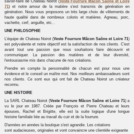
savoir-faire de Chateau Noirot (
Veste
Fourrure
Mâcon Saône et Loire
71
) et notre amour de la matière s'est transmis de génération en
génération. Nous vous proposons un très large choix de vêtements de
haute qualité dans de nombreux coloris et matières. Agneau, porc,
vachette, cerf, anguille, etc...
UNE PHILOSOPHIE
L’équipe de Chateau Noirot (
Veste
Fourrure
Mâcon Saône et Loire 71
)
est polyvalente et notre objectif est la satisfaction de nos clients. C'est
avant tout une passion que nous souhaitons faire découvrir et
communiquer. La passion des matières et de leur diversité,
l'entousiasme mis dans chacune de nos créations.
Prendre en compte la personnalité de chacun est pour nous une
évidence et le conseil un maître mot. Nos meilleurs ambassadeurs sont
nos clients. Ce sont eux qui ont fait de Chateau Noirot un créateur
reconnu.
UNE HISTOIRE
La SARL Chateau Noirot (
Veste
Fourrure
Mâcon Saône et Loire 71
) a
vu le jour en 1987. Créée par François et Pierre Chateau et leurs
épouses, Rachel et Brigitte, elle est la suite logique d'une longue
histoire familiale liée au travail du cuir et de la fourrure.
D'années en années la boutique s'est agrandie. Les créations
sont audacieuses, originales et vont convaincre une clientèle exigeante