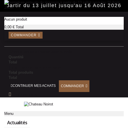
Panneau de gestion des cookies
 partir du 13 juillet jusqu'au 16 Août 2026.
PANIER
(vide)
Aucun produit
0,00 €
Total
COMMANDER
Produit ajouté au panier avec succès
Quantité
Total
Il y a 1 produit dans votre panier.
Total produits
Total
CONTINUER MES ACHATS
COMMANDER
CONNEXION
Menu
Actualités