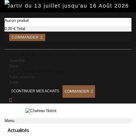
Panneau de gestion des cookies
 partir du 13 juillet jusqu'au 16 Août 2026.
PANIER
(vide)
Aucun produit
0,00 €
Total
COMMANDER
Produit ajouté au panier avec succès
Quantité
Total
Il y a 1 produit dans votre panier.
Total produits
Total
CONTINUER MES ACHATS
COMMANDER
CONNEXION
Menu
Actualités