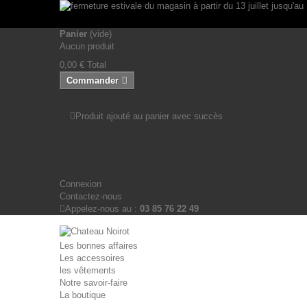
Panneau de gestion des cookies
Panier
(vide)
Aucun produit
0,00 €
Total
Commander
Produit ajouté au panier avec succès
Quantité
Total
Connexion
Contactez-nous
Appelez-nous au :
03 85 76 22 49
Les bonnes affaires
Les accessoires
les vêtements
Notre savoir-faire
La boutique