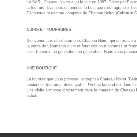
La SARL Chateau Noirot a vu le jour en 1987. Créée par François 
la fourrure. D'années en années la boutique s'est agrandie. Les
Découvrez la gamme complète de Chateau Noirot (
Ceinture C
CUIRS ET FOURRURES
Bienvenue aux établissements Chateau Noirot qui se trouve à 
la vente de vêtements cuirs et fourrures pour hommes et femm
s'est transmis de génération en génération. Nous vous proposo
UNE BOUTIQUE
La fourrure que vous propose l’entreprise Chateau Noirot (
Cein
anciennes fourrures: devis gratuit. Un très large choix dans l
Une visite s'impose directement dans le magasin de Chateau Noi
achats.