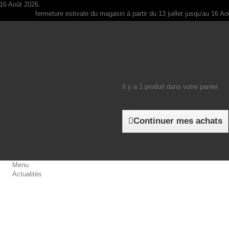
fermeture estivale du magasin à partir du 13 juillet jusqu'au 16 Août 
Il y a 1 produit dans votre panier.
Total produits
Total
Continuer mes achats
Menu
Actualités