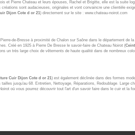
et Pierre Chateau et leurs épouses, Rachel et Brigitte, elle est la suite logiq
 créations sont audacieuses, originales et vont convaincre une clientèle exige
uir Dijon Cote d or 21
) directement sur le site : www.chateau-noirot.com
Pierre-de-Bresse à proximité de Chalon sur Saône dans le département de la
es. Créé en 1925 à Pierre De Bresse le savoir-faire de Chateau Noirot (
Ceint
ns un très large choix de vêtements de haute qualité dans de nombreux coloris
ture Cuir Dijon Cote d or 21
) est également déclinée dans des formes mod
es tailles jusqu'au 68. Entretien, Nettoyage, Réparations, Redoublage. Large ch
rot où vous pourrez découvrir tout l'art d'un savoir faire dans le cuir et la 