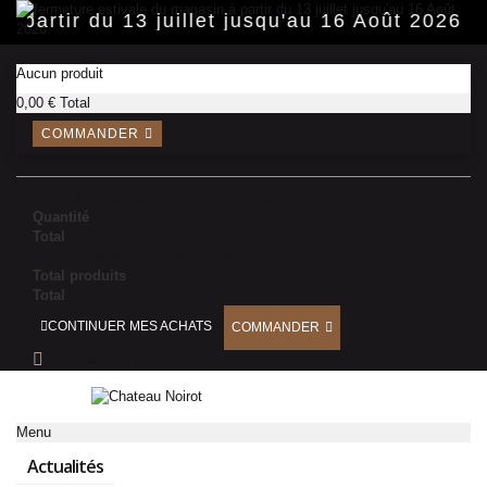
Panneau de gestion des cookies
 partir du 13 juillet jusqu'au 16 Août 2026.
PANIER
(vide)
Aucun produit
0,00 €
Total
COMMANDER
Produit ajouté au panier avec succès
Quantité
Total
Il y a 1 produit dans votre panier.
Total produits
Total
CONTINUER MES ACHATS
COMMANDER
CONNEXION
Menu
Actualités